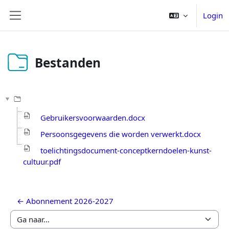
Ga naar hoofdinhoud
Login
Zijpaneel
Bestanden
Voltooingsvoorwaarden
Gebruikersvoorwaarden.docx
Persoonsgegevens die worden verwerkt.docx
toelichtingsdocument-conceptkerndoelen-kunst-
cultuur.pdf
← Abonnement 2026-2027
Ga naar...