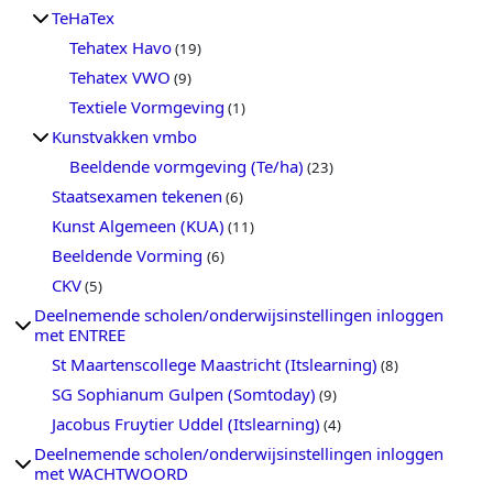
TeHaTex
Tehatex Havo
(19)
Tehatex VWO
(9)
Textiele Vormgeving
(1)
Kunstvakken vmbo
Beeldende vormgeving (Te/ha)
(23)
Staatsexamen tekenen
(6)
Kunst Algemeen (KUA)
(11)
Beeldende Vorming
(6)
CKV
(5)
Deelnemende scholen/onderwijsinstellingen inloggen
met ENTREE
St Maartenscollege Maastricht (Itslearning)
(8)
SG Sophianum Gulpen (Somtoday)
(9)
Jacobus Fruytier Uddel (Itslearning)
(4)
Deelnemende scholen/onderwijsinstellingen inloggen
met WACHTWOORD