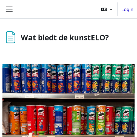
Ga naar hoofdinhoud
Login
Zijpaneel
Wat biedt de kunstELO?
Voltooingsvoorwaarden