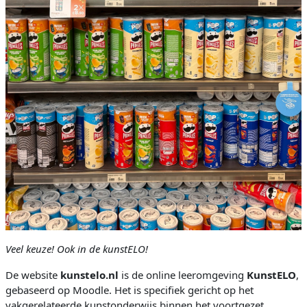
Veel keuze! Ook in de kunstELO!
De website
kunstelo.nl
is de online leeromgeving
KunstELO
,
gebaseerd op Moodle. Het is specifiek gericht op het
vakgerelateerde kunstonderwijs binnen het voortgezet