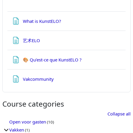
Page
What is KunstELO?
Page
艺术ELO
Page
🎨 Qu’est-ce que KunstELO ?
Page
Vakcommunity
Course categories
Collapse all
Open voor gasten
(10)
Vakken
(1)