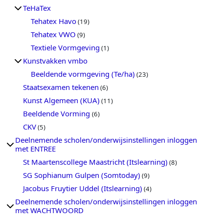
TeHaTex
Tehatex Havo
(19)
Tehatex VWO
(9)
Textiele Vormgeving
(1)
Kunstvakken vmbo
Beeldende vormgeving (Te/ha)
(23)
Staatsexamen tekenen
(6)
Kunst Algemeen (KUA)
(11)
Beeldende Vorming
(6)
CKV
(5)
Deelnemende scholen/onderwijsinstellingen inloggen
met ENTREE
St Maartenscollege Maastricht (Itslearning)
(8)
SG Sophianum Gulpen (Somtoday)
(9)
Jacobus Fruytier Uddel (Itslearning)
(4)
Deelnemende scholen/onderwijsinstellingen inloggen
met WACHTWOORD